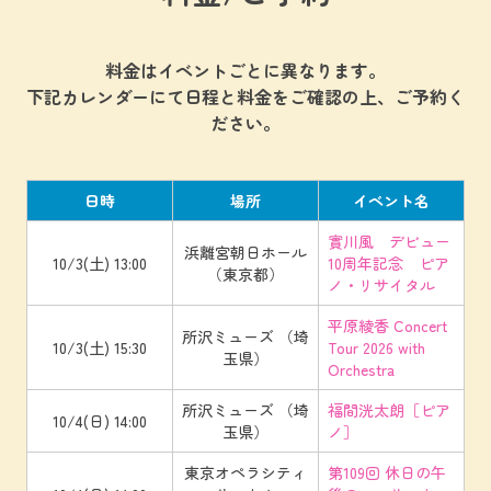
料金はイベントごとに異なります。
下記カレンダーにて日程と料金をご確認の上、ご予約く
ださい。
日時
場所
イベント名
實川風 デビュー
浜離宮朝日ホール
10/3(土) 13:00
10周年記念 ピア
（東京都）
ノ・リサイタル
平原綾香 Concert
所沢ミューズ （埼
10/3(土) 15:30
Tour 2026 with
玉県）
Orchestra
所沢ミューズ （埼
福間洸太朗［ピア
10/4(日) 14:00
玉県）
ノ］
東京オペラシティ
第109回 休日の午