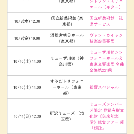
（東京都）
ントワン・モリニ
エール（ギター）
国立新美術館 (東
国立新美術館 託
10/8(木) 12:30
京都)
児サービス
浜離宮朝日ホール
ヴァン・カイック
10/9(金) 19:00
（東京都）
弦楽四重奏団
ミューザ川崎シン
ミューザ川崎（神
フォニーホール＆
10/10(土) 14:00
奈川県）
東京交響楽団 名曲
全集第221回
すみだトリフォニ
10/10(土) 14:00
ーホール（東京
都響スペシャル
都）
ミューズメンバー
ズ限定 登録有形文
所沢ミューズ （埼
10/11(日) 12:30
化財《矢来能楽
玉県）
堂》鑑賞ツアー 能
『頼政』