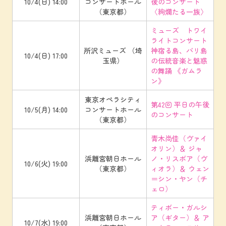
10/4(日) 14:00
コンサートホール
後のコンサート
（東京都）
〈絢爛たる一族〉
ミューズ トワイ
ライトコンサート
所沢ミューズ （埼
神宿る島、バリ島
10/4(日) 17:00
玉県）
の伝統音楽と魅惑
の舞踊 《ガムラ
ン》
東京オペラシティ
第42回 平日の午後
10/5(月) 14:00
コンサートホール
のコンサート
（東京都）
青木尚佳（ヴァイ
オリン）＆ ジャ
浜離宮朝日ホール
ノ・リスボア（ヴ
10/6(火) 19:00
（東京都）
ィオラ）＆ ウェン
＝シン・ヤン（チ
ェロ）
ティボー・ガルシ
浜離宮朝日ホール
ア（ギター）＆ ア
10/7(水) 19:00