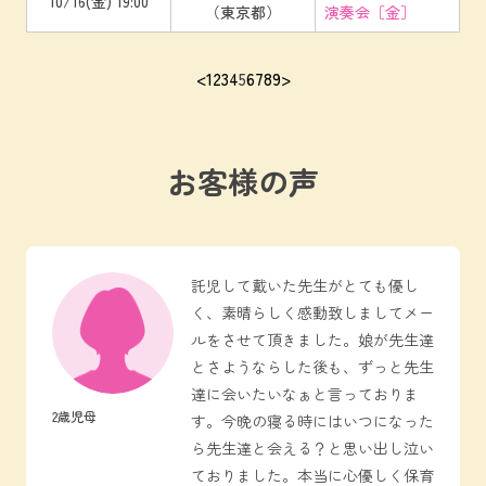
10/16(金) 19:00
（東京都）
演奏会［金］
<
1
2
3
4
5
6
7
8
9
>
お客様の声
託児して戴いた先生がとても優し
く、素晴らしく感動致しましてメー
ルをさせて頂きました。娘が先生達
とさようならした後も、ずっと先生
達に会いたいなぁと言っておりま
2歳児母
す。今晩の寝る時にはいつになった
ら先生達と会える？と思い出し泣い
ておりました。本当に心優しく保育