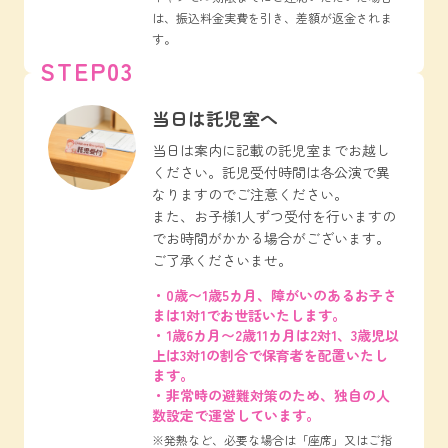
は、振込料金実費を引き、差額が返金されま
す。
STEP03
当日は託児室へ
当日は案内に記載の託児室までお越し
ください。託児受付時間は各公演で異
なりますのでご注意ください。
また、お子様1人ずつ受付を行いますの
でお時間がかかる場合がございます。
ご了承くださいませ。
・0歳〜1歳5カ月、障がいのあるお子さ
まは1対1でお世話いたします。
・1歳6カ月〜2歳11カ月は2対1、3歳児以
上は3対1の割合で保育者を配置いたし
ます。
・非常時の避難対策のため、独自の人
数設定で運営しています。
※発熱など、必要な場合は「座席」又はご指