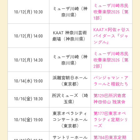
ミューザ川崎市民
ミューザ川崎（神
10/12(月) 10:30
吹奏楽祭2026［第
奈川県）
1部］
KAAT×阿佐ヶ谷ス
KAAT 神奈川芸術
10/12(月) 14:00
パイダース『ジャ
劇場（神奈川県）
ングル』
ミューザ川崎市民
ミューザ川崎（神
10/12(月) 14:30
吹奏楽祭2026［第
奈川県）
2部］
浜離宮朝日ホール
バンジャマン・ア
10/14(水) 19:00
（東京都）
ラールと精鋭たち
所沢ミューズ （埼
第129回所沢寄席
10/16(金) 18:30
玉県）
神田伯山 独演会
東京オペラシティ
第177回東京オペ
10/16(金) 19:00
コンサートホール
ラシティ定期シリ
（東京都）
ーズ
サントリーホール
第784回東京定期