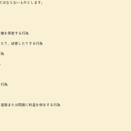
てはならないものとします。
産権を侵害する行為
したり、妨害したりする行為
行為
為
る行為
て直接または間接に利益を供与する行為