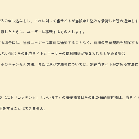
購入の申し込みをし、これに対して当サイトが当該申し込みを承諾した旨の通知をす
き渡したときに、ユーザーに移転するものとします。
る場合には、当該ユーザーに事前に通知することなく、前項の売買契約を解除する
しない場合 その他当サイトとユーザーの信頼関係が損なわれたと認める場合
込みのキャンセル方法、または返品方法等については、別途当サイトが定める方法に
ツ（以下「コンテンツ」といいます）の著作権又はその他の知的所有権は、当サイ
用をすることはできません。