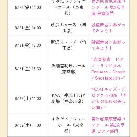
すみだトリフォニ
第24回東京音楽コ
8/21(金) 11:00
ーホール（東京
ンクール 第2次予
都）
選 金管部門
所沢ミューズ （埼
設能舞台にあがっ
8/21(金) 14:00
玉県）
てみよう！
所沢ミューズ （埼
設能舞台にあがっ
8/21(金) 15:30
玉県）
てみよう！
“吉見友貴 ピア
浜離宮朝日ホール
ノ・リサイタル
8/21(金) 18:30
（東京都）
Preludes – Chopin
/ Shostakovich -“
“KAATキッズ・プ
KAAT 神奈川芸術
ログラム2026 『子
8/22(土) 11:00
劇場（神奈川県）
どものための美し
い国』”
すみだトリフォニ
第24回東京音楽コ
8/22(土) 11:00
ーホール（東京
ンクール 第2次予
都）
選 ピアノ部門