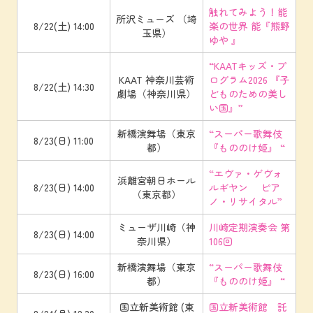
触れてみよう！能
所沢ミューズ （埼
8/22(土) 14:00
楽の世界 能『熊野
玉県）
ゆや 』
“KAATキッズ・プ
KAAT 神奈川芸術
ログラム2026 『子
8/22(土) 14:30
劇場（神奈川県）
どものための美し
い国』”
新橋演舞場（東京
“スーパー歌舞伎
8/23(日) 11:00
都）
『もののけ姫』 “
“エヴァ・ゲヴォ
浜離宮朝日ホール
8/23(日) 14:00
ルギヤン ピア
（東京都）
ノ・リサイタル”
ミューザ川崎（神
川崎定期演奏会 第
8/23(日) 14:00
奈川県）
106回
新橋演舞場（東京
“スーパー歌舞伎
8/23(日) 16:00
都）
『もののけ姫』 “
国立新美術館 (東
国立新美術館 託