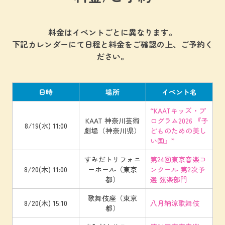
料金はイベントごとに異なります。
下記カレンダーにて日程と料金をご確認の上、ご予約く
ださい。
日時
場所
イベント名
“KAATキッズ・プ
KAAT 神奈川芸術
ログラム2026 『子
8/19(水) 11:00
劇場（神奈川県）
どものための美し
い国』”
すみだトリフォニ
第24回東京音楽コ
8/20(木) 11:00
ーホール（東京
ンクール 第2次予
都）
選 弦楽部門
歌舞伎座（東京
8/20(木) 15:10
八月納涼歌舞伎
都）