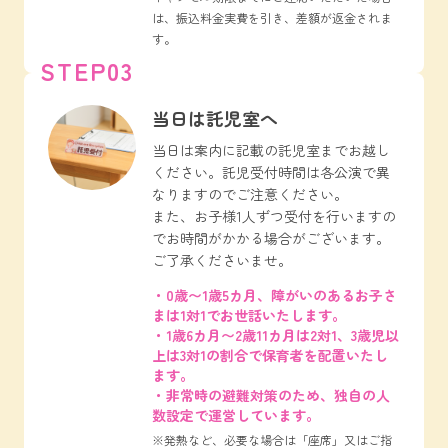
は、振込料金実費を引き、差額が返金されま
す。
STEP03
当日は託児室へ
当日は案内に記載の託児室までお越し
ください。託児受付時間は各公演で異
なりますのでご注意ください。
また、お子様1人ずつ受付を行いますの
でお時間がかかる場合がございます。
ご了承くださいませ。
・0歳〜1歳5カ月、障がいのあるお子さ
まは1対1でお世話いたします。
・1歳6カ月〜2歳11カ月は2対1、3歳児以
上は3対1の割合で保育者を配置いたし
ます。
・非常時の避難対策のため、独自の人
数設定で運営しています。
※発熱など、必要な場合は「座席」又はご指