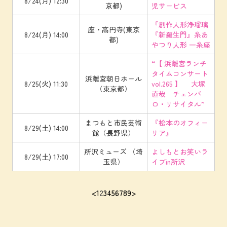
8/24(月) 12:30
京都)
児サービス
『創作人形浄瑠璃
座・高円寺(東京
8/24(月) 14:00
『新羅生門』糸あ
都)
やつり人形 一糸座
“【 浜離宮ランチ
タイムコンサート
浜離宮朝日ホール
8/25(火) 11:30
vol.265 】 大塚
（東京都）
直哉 チェンバ
ロ・リサイタル”
まつもと市民芸術
『松本のオフィー
8/29(土) 14:00
館（長野県）
リア』
所沢ミューズ （埼
よしもとお笑いラ
8/29(土) 17:00
玉県）
イブin所沢
<
1
2
3
4
5
6
7
8
9
>