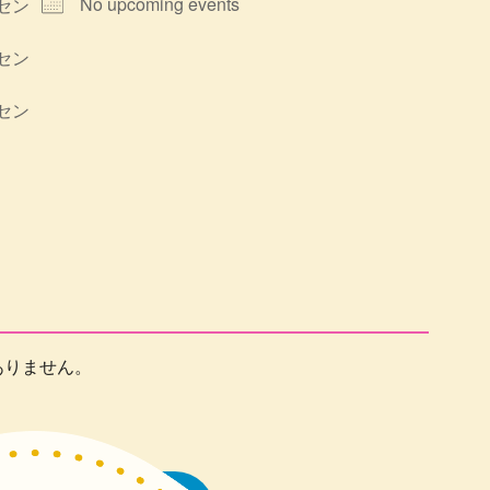
No upcoming events
セン
セン
セン
ありません。