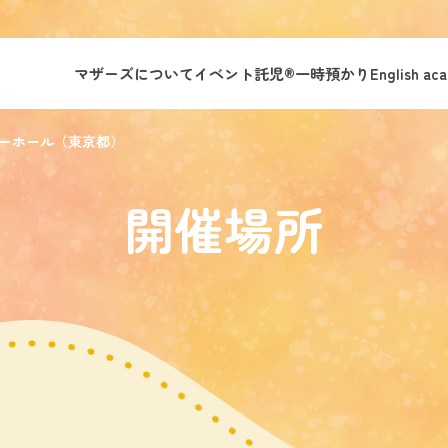
マザーズについて
イベント託児®︎
一時預かり
English ac
ターホール（東京都）
開催場所