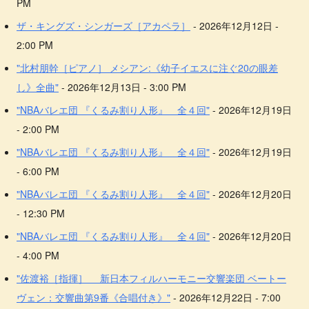
PM
ザ・キングズ・シンガーズ［アカペラ］
- 2026年12月12日 -
2:00 PM
"北村朋幹［ピアノ］ メシアン:《幼子イエスに注ぐ20の眼差
し》全曲"
- 2026年12月13日 - 3:00 PM
"NBAバレエ団 『くるみ割り人形』 全４回"
- 2026年12月19日
- 2:00 PM
"NBAバレエ団 『くるみ割り人形』 全４回"
- 2026年12月19日
- 6:00 PM
"NBAバレエ団 『くるみ割り人形』 全４回"
- 2026年12月20日
- 12:30 PM
"NBAバレエ団 『くるみ割り人形』 全４回"
- 2026年12月20日
- 4:00 PM
"佐渡裕［指揮］ 新日本フィルハーモニー交響楽団 ベートー
ヴェン：交響曲第9番《合唱付き》"
- 2026年12月22日 - 7:00