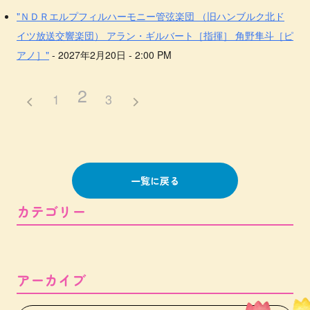
"ＮＤＲエルプフィルハーモニー管弦楽団 （旧ハンブルク北ド
イツ放送交響楽団） アラン・ギルバート［指揮］ 角野隼斗［ピ
アノ］"
- 2027年2月20日 - 2:00 PM
2
1
3
一覧に戻る
カテゴリー
アーカイブ