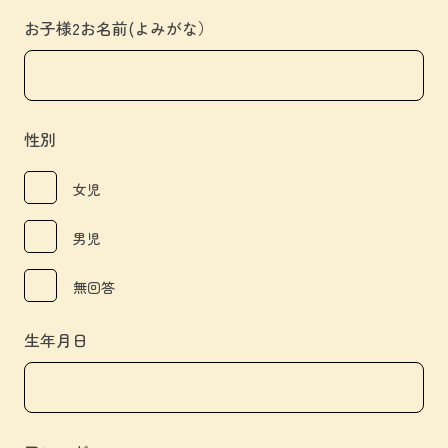
お子様2お名前(よみがな）
性別
女児
男児
無回答
生年月日