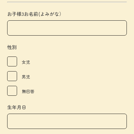
お子様3お名前(よみがな）
性別
女児
男児
無回答
生年月日