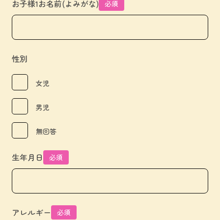
お子様1お名前(よみがな)
必須
性別
女児
男児
無回答
生年月日
必須
アレルギー
必須