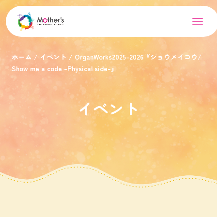
ホーム
イベント
OrganWorks2025-2026『ショウメイコウ/
Show me a code -Physical side-』
イベント