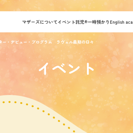
マザーズについて
イベント託児®︎
一時預かり
English ac
ncerts!シアター・デビュー・プログラム ラヴェル最期の日々
イベント