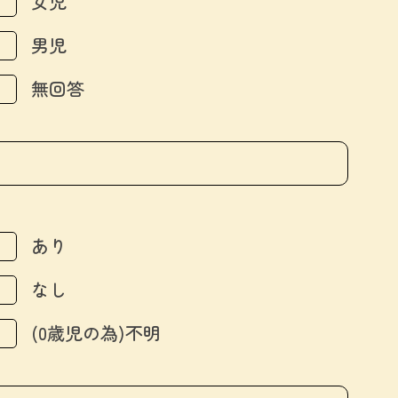
女児
男児
無回答
あり
なし
(0歳児の為)不明