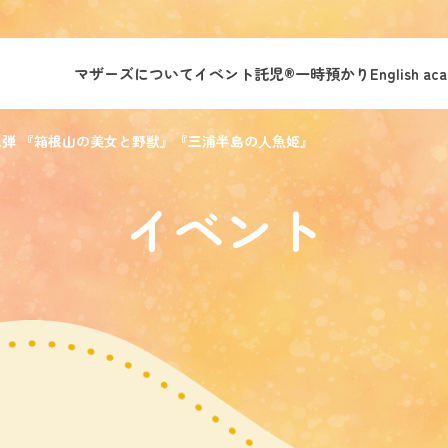
マザーズについて
イベント託児®︎
一時預かり
English ac
二弾 『箱根山の美女と野獣』『三浦半島の人魚姫』
イベント