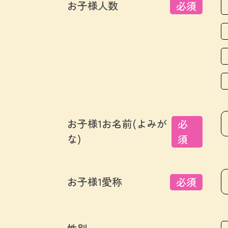
お子様人数
必須
お子様1お名前(よみが
必
な)
須
お子様1愛称
必須