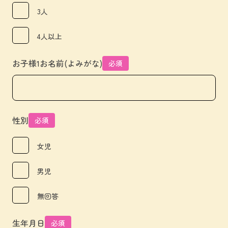
3人
4人以上
お子様1お名前(よみがな)
必須
性別
必須
女児
男児
無回答
生年月日
必須