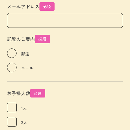
メールアドレス
必須
託児のご案内
必須
郵送
メール
お子様人数
必須
1人
2人