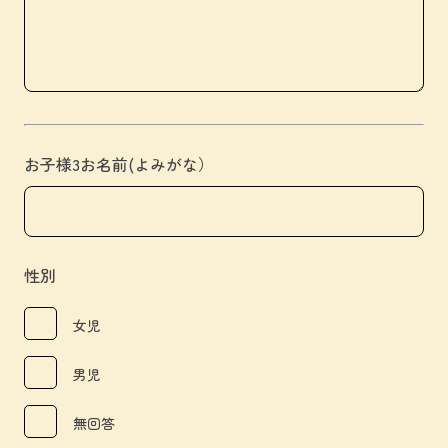
お子様3お名前(よみがな）
性別
女児
男児
無回答