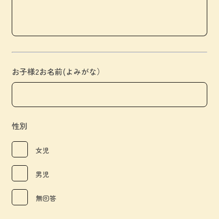
お子様2お名前(よみがな）
性別
女児
男児
無回答