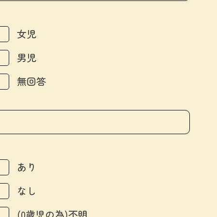
女児
男児
無回答
あり
なし
(0歳児の為)不明