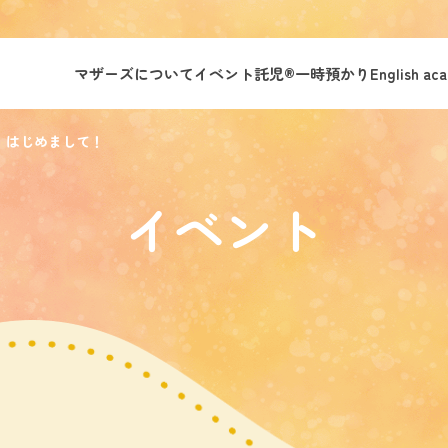
マザーズについて
イベント託児®︎
一時預かり
English ac
 はじめまして！
イベント