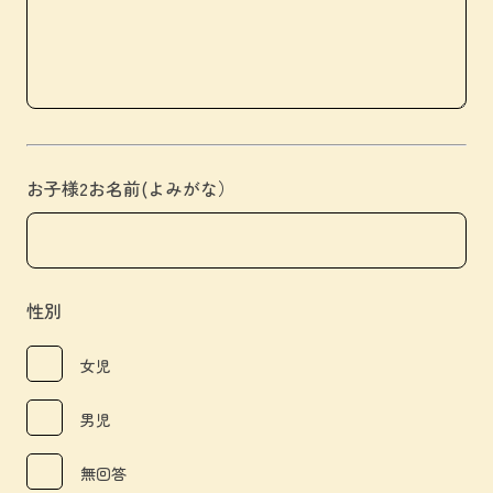
お子様2お名前(よみがな）
性別
女児
男児
無回答