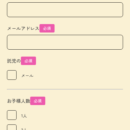
メールアドレス
必須
託児の
必須
メール
お子様人数
必須
1人
2人