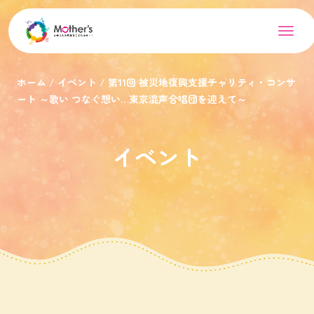
ホーム
イベント
第11回 被災地復興支援チャリティ・コンサ
ート ～歌い つなぐ想い…東京混声合唱団を迎えて～
イベント