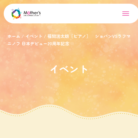
ホーム
イベント
福間洸太朗［ピアノ］ ショパンVSラフマ
ニノフ 日本デビュー20周年記念
イベント