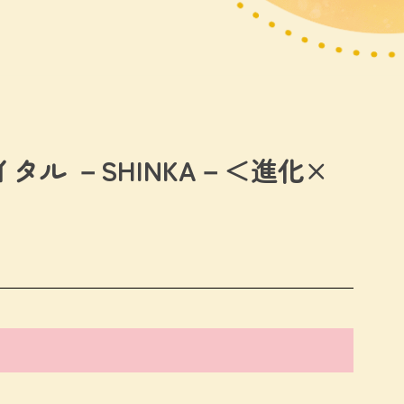
ル －SHINKA－＜進化×