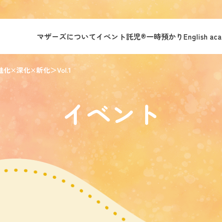
マザーズについて
イベント託児®︎
一時預かり
English ac
化×深化×新化＞Vol.1
イベント