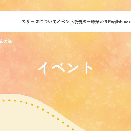
マザーズについて
イベント託児®︎
一時預かり
English ac
夜の部
イベント