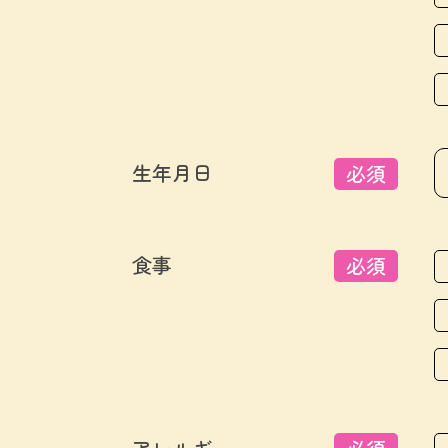
生年月日
必須
食事
必須
アレルギー