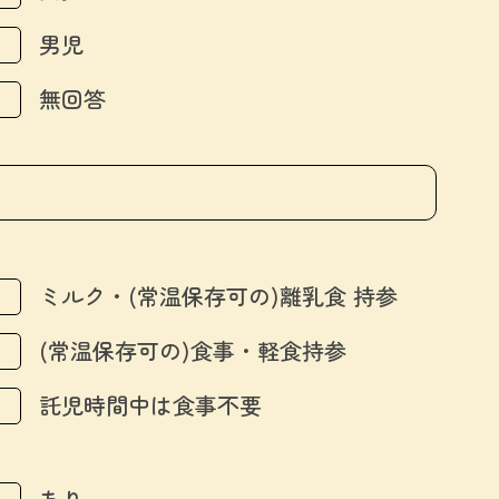
男児
無回答
ミルク・(常温保存可の)離乳食 持参
(常温保存可の)食事・軽食持参
託児時間中は食事不要