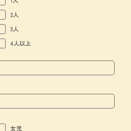
1人
2人
3人
4人以上
女児