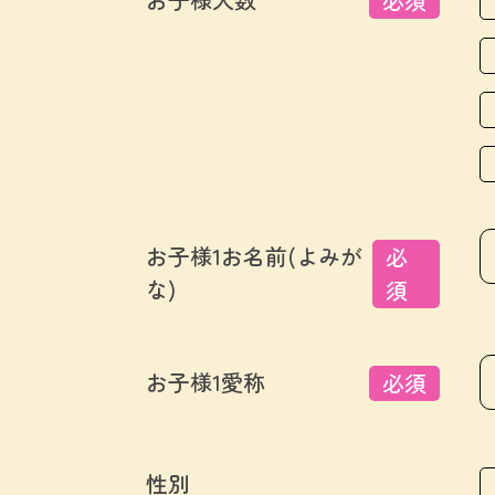
必須
お子様1お名前(よみが
必
な)
須
お子様1愛称
必須
性別