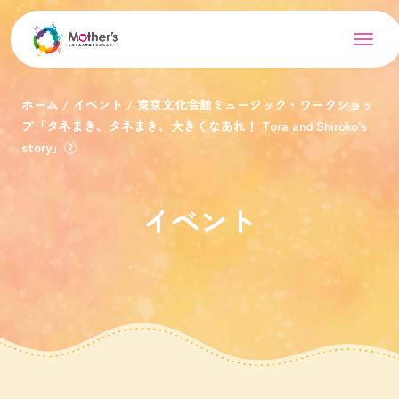
ホーム
イベント
東京文化会館ミュージック・ワークショッ
プ「タネまき、タネまき、大きくなあれ！ Tora and Shiroko’s
story」②
イベント