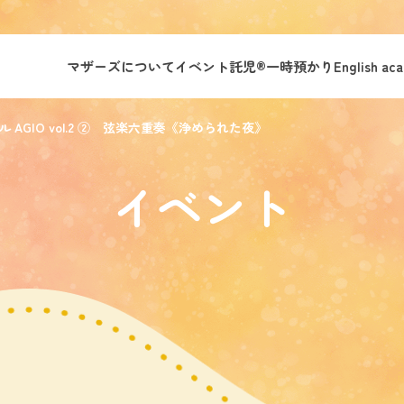
マザーズについて
イベント託児®︎
一時預かり
English ac
GIO vol.2 ② 弦楽六重奏《浄められた夜》
イベント