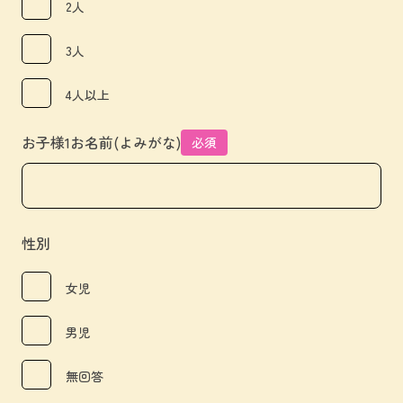
2人
3人
4人以上
お子様1お名前(よみがな)
必須
性別
女児
男児
無回答