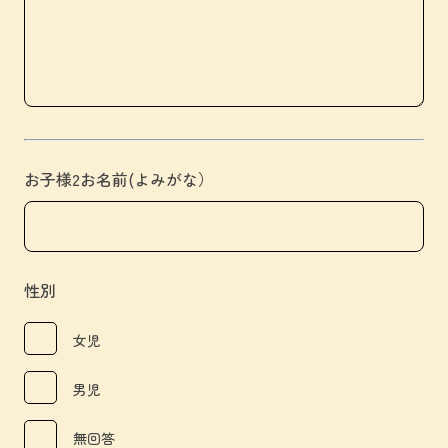
お子様2お名前(よみがな）
性別
女児
男児
無回答