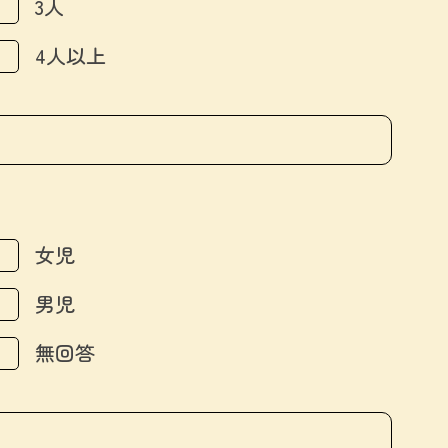
3人
4人以上
女児
男児
無回答