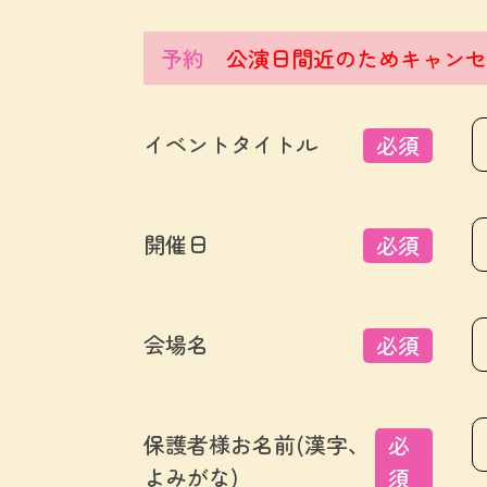
予約
公演日間近のためキャンセ
イベントタイトル
必須
開催日
必須
会場名
必須
保護者様お名前(漢字、
必
よみがな)
須