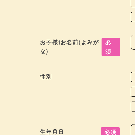
お子様1お名前(よみが
必
な)
須
性別
生年月日
必須