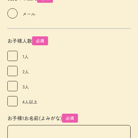
メール
お子様人数
必須
1人
2人
3人
4人以上
お子様1お名前(よみがな)
必須