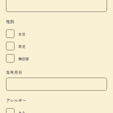
性別
女児
男児
無回答
生年月日
アレルギー
あり