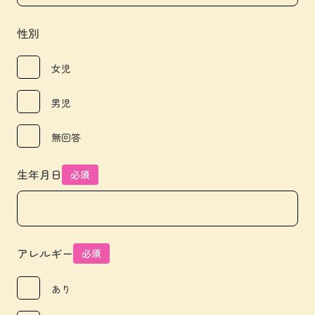
性別
女児
男児
無回答
生年月日
必須
アレルギー
必須
あり