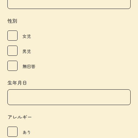
性別
女児
男児
無回答
生年月日
アレルギー
あり