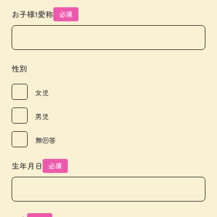
お子様1愛称
必須
性別
女児
男児
無回答
生年月日
必須