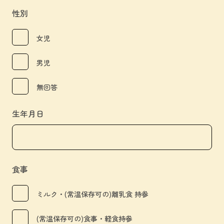
性別
女児
男児
無回答
生年月日
食事
ミルク・(常温保存可の)離乳食 持参
(常温保存可の)食事・軽食持参