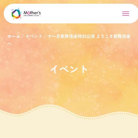
ホーム
イベント
十一月歌舞伎座特別公演 ようこそ歌舞伎座
へ
イベント