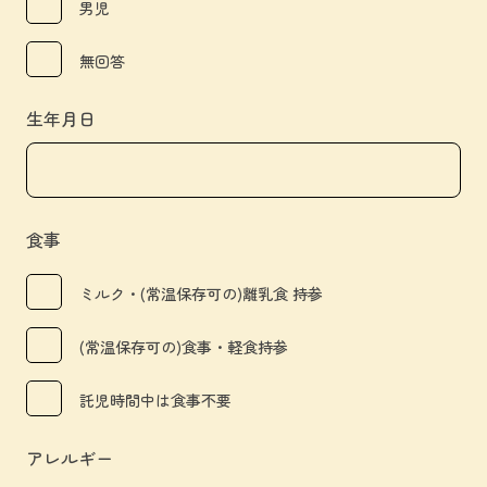
男児
無回答
生年月日
食事
ミルク・(常温保存可の)離乳食 持参
(常温保存可の)食事・軽食持参
託児時間中は食事不要
アレルギー