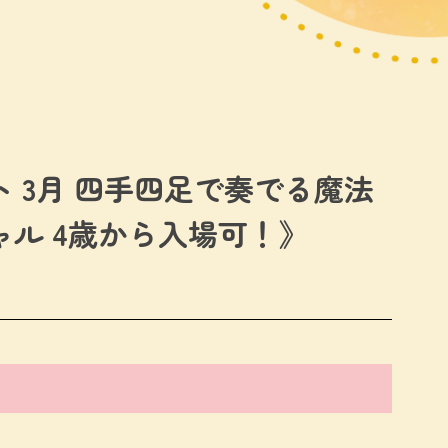
 3月 四手四足で奏でる魔法
ル 4歳から入場可！》