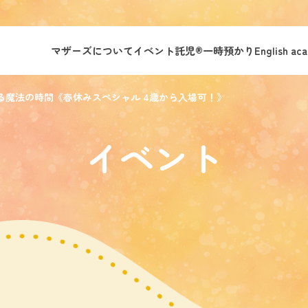
マザーズについて
イベント託児®︎
一時預かり
English ac
でる魔法の時間《春休みスペシャル 4歳から入場可！》
イベント