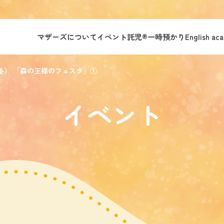
マザーズについて
イベント託児®︎
一時預かり
English ac
冬〉 「森の王様のフェスタ」①
イベント