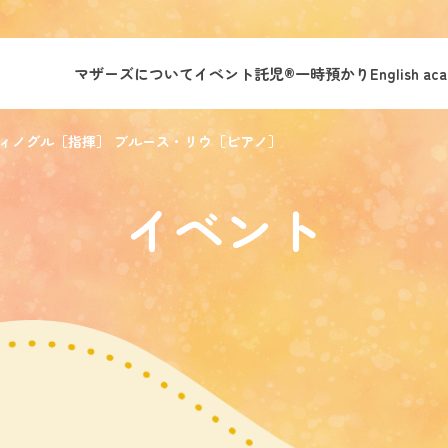
マザーズについて
イベント託児®︎
一時預かり
English ac
ィノグル［指揮］ ブルース・リウ［ピアノ］
イベント