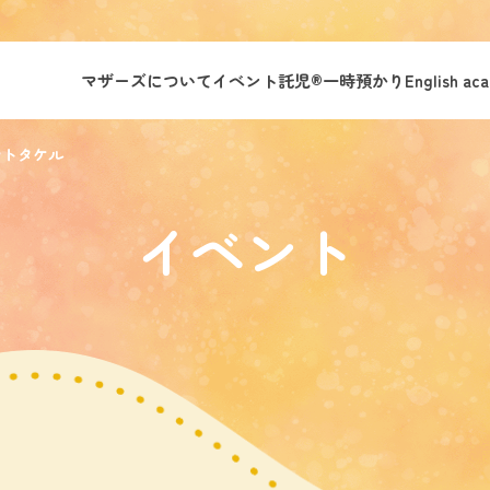
マザーズについて
イベント託児®︎
一時預かり
English ac
マトタケル
イベント