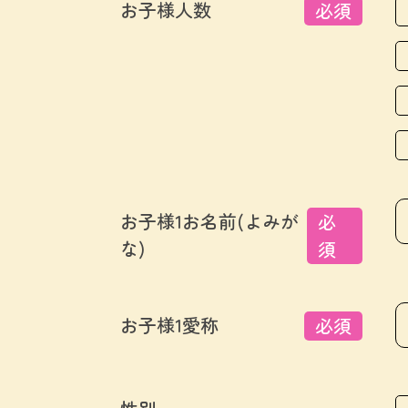
お子様人数
必須
お子様1お名前(よみが
必
な)
須
お子様1愛称
必須