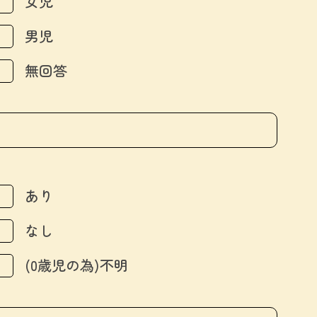
女児
男児
無回答
あり
なし
(0歳児の為)不明