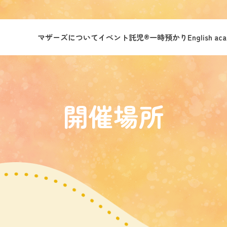
マザーズについて
イベント託児®︎
一時預かり
English ac
）
開催場所