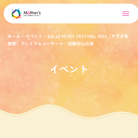
ホーム
イベント
SaLaD MUSIC FESTIVAL 2024［サラダ音
楽祭］プレミアムコンサート 武蔵村山公演
イベント