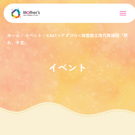
ホーム
イベント
KAAT×ケダゴロ×韓国国立現代舞踊団『黙
れ、子宮』
イベント