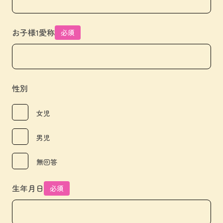
お子様1愛称
必須
性別
女児
男児
無回答
生年月日
必須