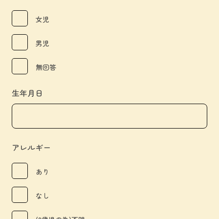
女児
男児
無回答
生年月日
アレルギー
あり
なし