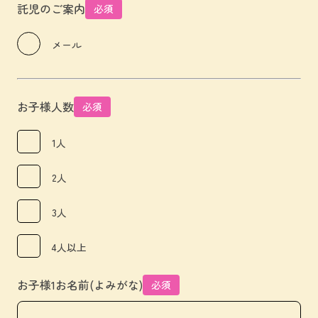
託児のご案内
必須
メール
お子様人数
必須
1人
2人
3人
4人以上
お子様1お名前(よみがな)
必須