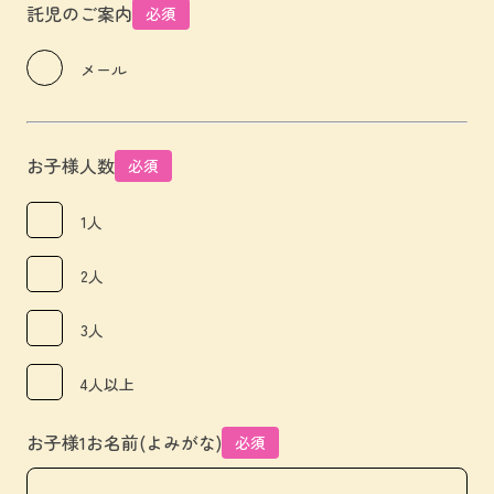
託児のご案内
必須
メール
お子様人数
必須
1人
2人
3人
4人以上
お子様1お名前(よみがな)
必須