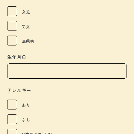
女児
男児
無回答
生年月日
アレルギー
あり
なし