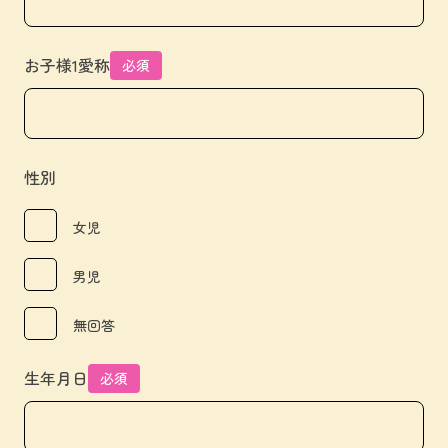
お子様1愛称
必須
性別
女児
男児
無回答
生年月日
必須