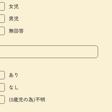
女児
男児
無回答
あり
なし
(0歳児の為)不明