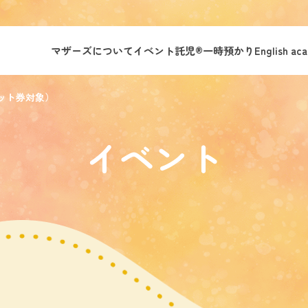
マザーズについて
イベント託児®︎
一時預かり
English ac
セット券対象）
イベント