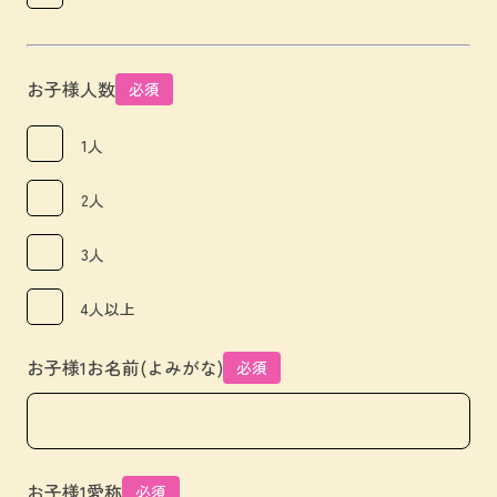
お子様人数
必須
1人
2人
3人
4人以上
お子様1お名前(よみがな)
必須
お子様1愛称
必須