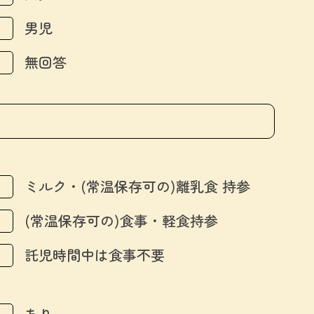
男児
無回答
ミルク・(常温保存可の)離乳食 持参
(常温保存可の)食事・軽食持参
託児時間中は食事不要