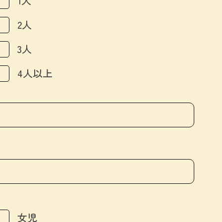
1人
2人
3人
4人以上
女児