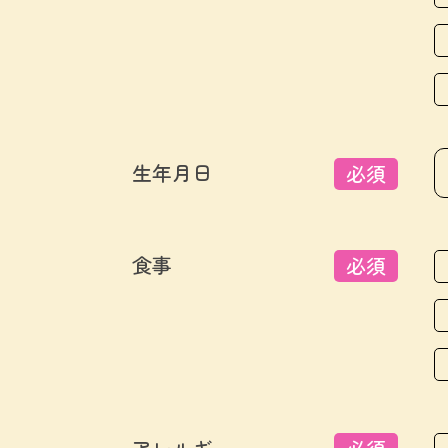
生年月日
必須
食事
必須
アレルギー