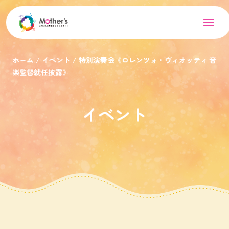
ホーム
イベント
特別演奏会《ロレンツォ・ヴィオッティ 音
楽監督就任披露》
イベント