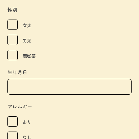
性別
女児
男児
無回答
生年月日
アレルギー
あり
なし