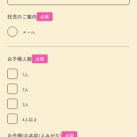
託児のご案内
必須
メール
お子様人数
必須
1人
2人
3人
4人以上
お子様1お名前(よみがな)
必須