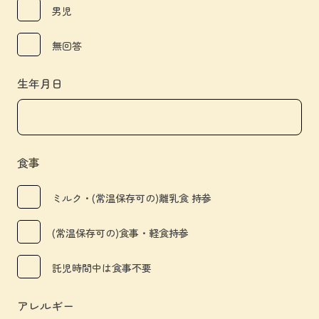
男児
無回答
生年月日
食事
ミルク・(常温保存可の)離乳食 持参
(常温保存可の)食事・軽食持参
託児時間中は食事不要
アレルギー