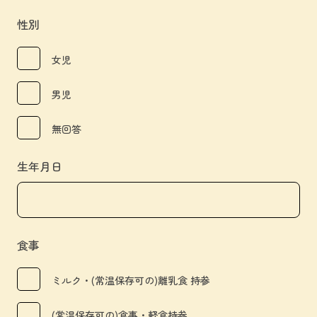
性別
女児
男児
無回答
生年月日
食事
ミルク・(常温保存可の)離乳食 持参
(常温保存可の)食事・軽食持参