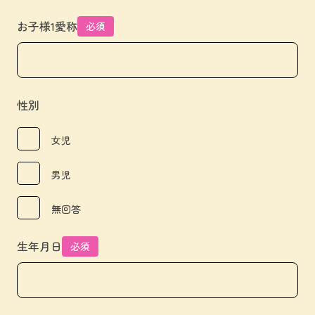
お子様1愛称
必須
性別
女児
男児
無回答
生年月日
必須