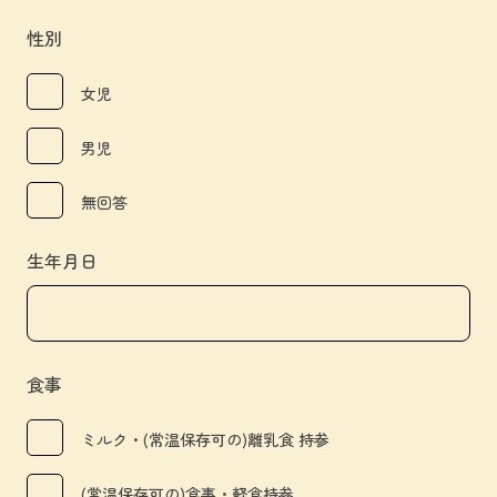
性別
女児
男児
無回答
生年月日
食事
ミルク・(常温保存可の)離乳食 持参
(常温保存可の)食事・軽食持参