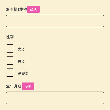
お子様1愛称
必須
性別
女児
男児
無回答
生年月日
必須