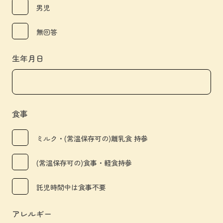
男児
無回答
生年月日
食事
ミルク・(常温保存可の)離乳食 持参
(常温保存可の)食事・軽食持参
託児時間中は食事不要
アレルギー