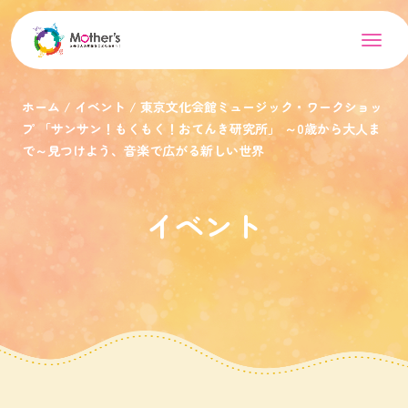
ホーム
イベント
東京文化会館ミュージック・ワークショッ
プ 「サンサン！もくもく！おてんき研究所」 ～0歳から大人ま
で～見つけよう、音楽で広がる新しい世界
イベント