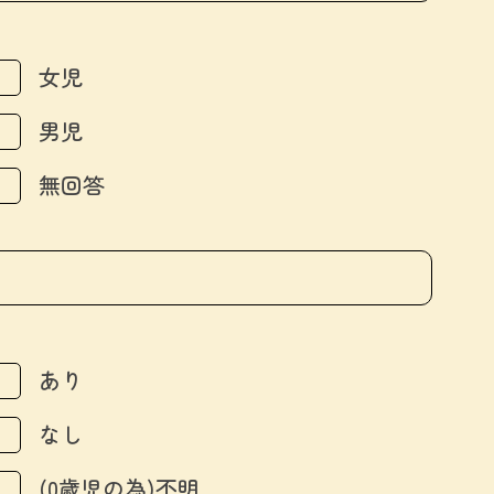
女児
男児
無回答
あり
なし
(0歳児の為)不明