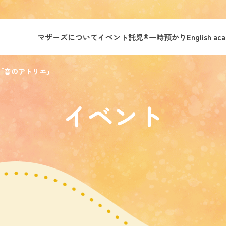
マザーズについて
イベント託児®︎
一時預かり
English ac
「音のアトリエ」
イベント