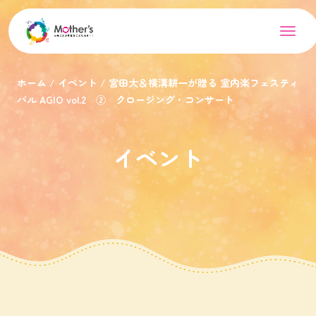
ホーム
イベント
宮田大＆横溝耕一が贈る 室内楽フェスティ
バル AGIO vol.2 ② クロージング・コンサート
イベント