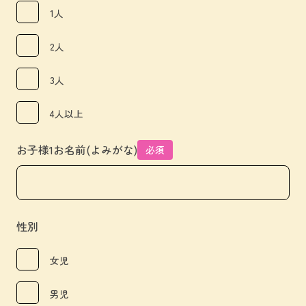
1人
2人
3人
4人以上
お子様1お名前(よみがな)
必須
性別
女児
男児