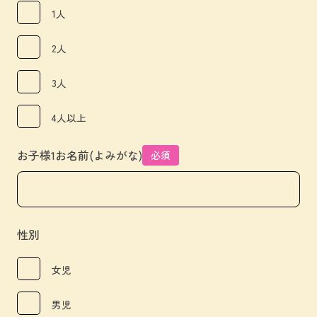
1人
2人
3人
4人以上
お子様1お名前(よみがな)
必須
性別
女児
男児