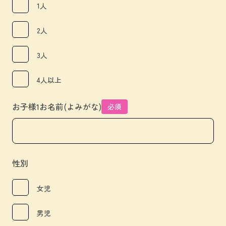
1人
2人
3人
4人以上
お子様1お名前(よみがな)
必須
性別
女児
男児