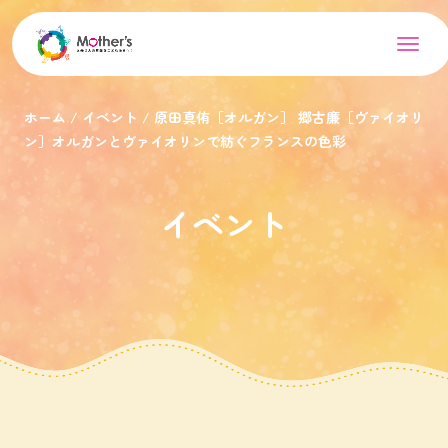
ホーム
イベント
原田真侑［オルガン］ 郷古廉［ヴァイオリ
ン］オルガンとヴァイオリンで紡ぐフランスの色彩
イベント