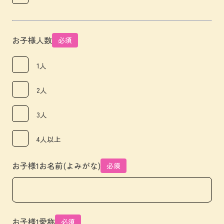
お子様人数
必須
1人
2人
3人
4人以上
お子様1お名前(よみがな)
必須
お子様1愛称
必須