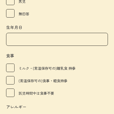
男児
無回答
生年月日
食事
ミルク・(常温保存可の)離乳食 持参
(常温保存可の)食事・軽食持参
託児時間中は食事不要
アレルギー