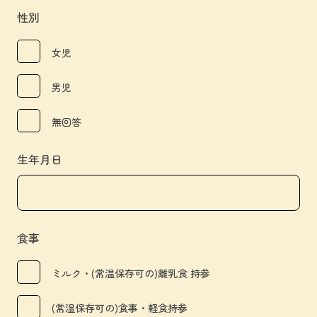
性別
女児
男児
無回答
生年月日
食事
ミルク・(常温保存可の)離乳食 持参
(常温保存可の)食事・軽食持参