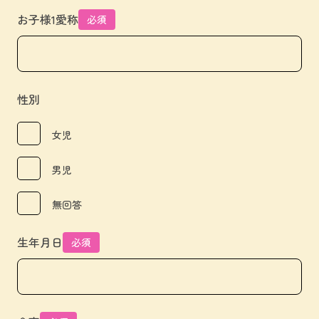
お子様1愛称
必須
性別
女児
男児
無回答
生年月日
必須