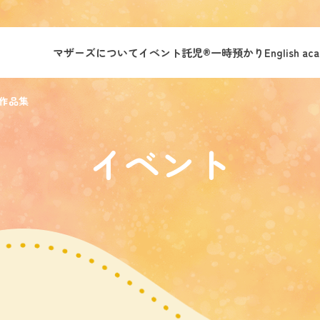
マザーズについて
イベント託児®︎
一時預かり
English ac
作品集
イベント