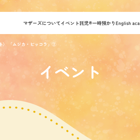
マザーズについて
イベント託児®︎
一時預かり
English ac
冬〉 「ムジカ・ピッコラ」②
イベント